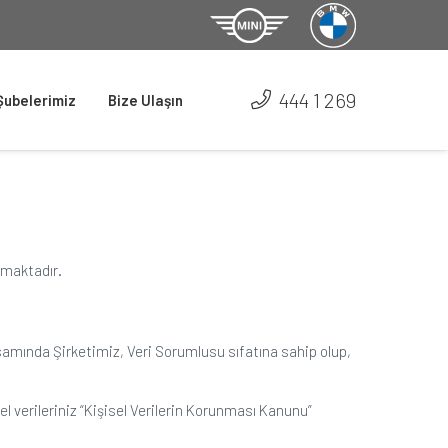
444 1 269
Şubelerimiz
Bize Ulaşın
lmaktadır.
samında Şirketimiz, Veri Sorumlusu sıfatına sahip olup,
l verileriniz “Kişisel Verilerin Korunması Kanunu”