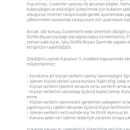
ifşa etmez. Cookie’ler vasıtası ile aktarılan bilgiler, h
kullanışlılığını ve etkinliğini iyileştirmek için kullanım 
olduğunuz internet tarayıcınızda gerekli ayarlamaları yap
yüklenmeleri esnasında tarayıcınızın sizi uyarmasını sağ
Ancak, söz konusu Cookie’lerin web sitemizin düzgün çalı
Gizlilik Beyanı’yla bağlı olacağınızı kabul etmektesiniz.
zaman saklı tutar. İşbu Gizlilik Beyanı üzerinde yapılan 
ettiğinizin taahhüdüdür.
Dilediğiniz zaman Kanunun 11. maddesi kapsamında Veri S
müşterilerimiz;
– Kendisine ait kişisel verilerin işlenip işlenmediğini ö
– İşlenen kişisel verileri varsa bunlara ilişkin bilgi talep 
– Kişisel verilerin işlenme amacını ve bu verilerin amaca
– Kişisel verilerinin aktarıldığı üçüncü kişileri bilme, k
etme,
– Kişisel verilerin işlenmesini gerektiren sebeplerin or
yapılmışsa bu talebin aktarılan üçüncü kişiye iletilmesi
– İşlenen verilerin neticesinde kişi ile ilintili olumsuz b
– Kanuna aykırı veri işleme nedeniyle zararının ortaya ç
Yukarıda sayılan bu taleplerinizi şirketimize iletişim sa