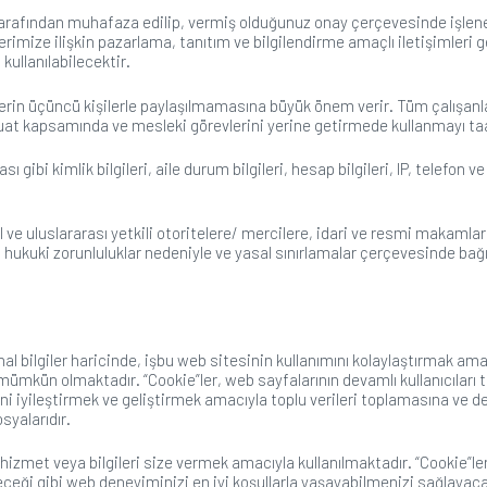
arafından muhafaza edilip, vermiş olduğunuz onay çerçevesinde işlenecek
imize ilişkin pazarlama, tanıtım ve bilgilendirme amaçlı iletişimleri 
kullanılabilecektir.
lerin üçüncü kişilerle paylaşılmamasına büyük önem verir. Tüm çalışanlar,
vzuat kapsamında ve mesleki görevlerini yerine getirmede kullanmayı t
ı gibi kimlik bilgileri, aile durum bilgileri, hesap bilgileri, IP, telefon v
al ve uluslararası yetkili otoritelere/ mercilere, idari ve resmi makaml
e, hukuki zorunluluklar nedeniyle ve yasal sınırlamalar çerçevesinde ba
nal bilgiler haricinde, işbu web sitesinin kullanımını kolaylaştırmak a
ün olmaktadır. “Cookie”ler, web sayfalarının devamlı kullanıcıları tanı
ini iyileştirmek ve geliştirmek amacıyla toplu verileri toplamasına ve 
syalarıdır.
ün hizmet veya bilgileri size vermek amacıyla kullanılmaktadır. “Cookie
eceği gibi web deneyiminizi en iyi koşullarla yaşayabilmenizi sağlayacak