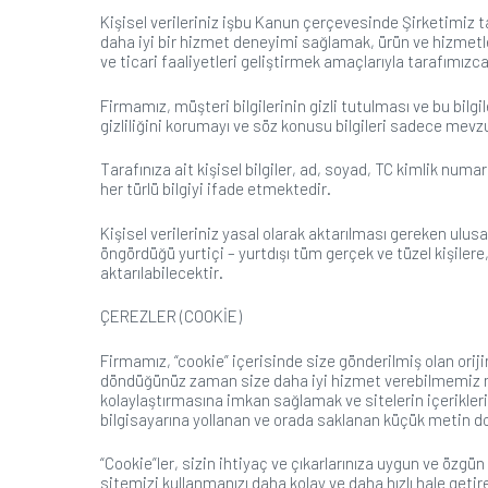
Kişisel verileriniz işbu Kanun çerçevesinde Şirketimiz t
daha iyi bir hizmet deneyimi sağlamak, ürün ve hizmetler
ve ticari faaliyetleri geliştirmek amaçlarıyla tarafımızca 
Firmamız, müşteri bilgilerinin gizli tutulması ve bu bilgi
gizliliğini korumayı ve söz konusu bilgileri sadece me
Tarafınıza ait kişisel bilgiler, ad, soyad, TC kimlik numaras
her türlü bilgiyi ifade etmektedir.
Kişisel verileriniz yasal olarak aktarılması gereken ulus
öngördüğü yurtiçi – yurtdışı tüm gerçek ve tüzel kişiler
aktarılabilecektir.
ÇEREZLER (COOKİE)
Firmamız, “cookie” içerisinde size gönderilmiş olan oriji
döndüğünüz zaman size daha iyi hizmet verebilmemiz mümk
kolaylaştırmasına imkan sağlamak ve sitelerin içerikler
bilgisayarına yollanan ve orada saklanan küçük metin do
“Cookie”ler, sizin ihtiyaç ve çıkarlarınıza uygun ve özg
sitemizi kullanmanızı daha kolay ve daha hızlı hale getir