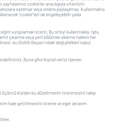
 sayfalarımız cookie’ler aracılığıyla sitemizin
ncü şahıslara satılmaz veya onlarla paylaşılmaz. Kullanmakta
üklenecek “cookie”leri de engelleyebilir yada
ceğini vurgulamak isteriz. Bu siteyi kullanmakla, işbu
ümlerini çıkarma veya yeni bölümler ekleme hakkını her
esi, bu Gizlilik Beyanı´ndaki değişiklikleri kabul
bilirsiniz. Buna göre kişisel verisi işlenen
ilgili üçüncü kişiden bu düzeltmenin istenmesini talep
nonim hale getirilmesini isteme ve eğer aktarım
irler.