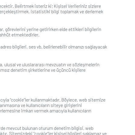
tir. Belirtmek isteriz ki; Kişisel Verileriniz sizlere
gerçekleştirmek, istatistiki bilgi toplamak ve derlemek
 görevlerini yerine getirirken elde ettikleri bilgilerin
aahhüt etmektedirler.
e adres bilgileri, ses vb. belirlenebilir olmanızı sağlayacak
ara, ulusal ve uluslararası mevzuatın ve sözleşmelerin
ğımsız denetim şirketlerine ve üçüncü kişilere
macıyla “cookie”ler kullanmaktadır. Böylece, web sitemize
masına ve kullanıcıların siteye girişlerini
derlemesine imkan vermek amacıyla kullanıcıların
”lerde mevcut bulunan oturum denetim bilgisi, web
tır. Sitemizdeki “cookie”ler kişisel bilgileri saklamaz ve