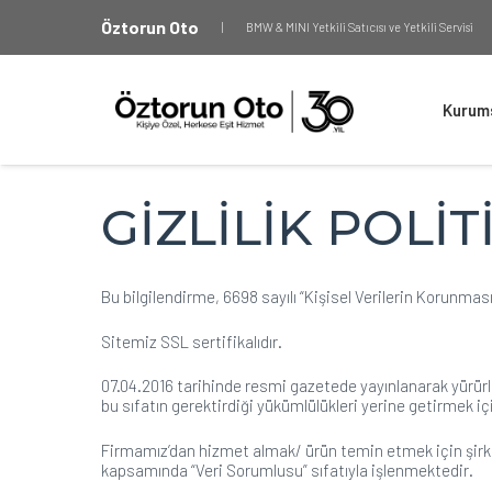
Öztorun Oto
|
BMW & MINI Yetkili Satıcısı ve Yetkili Servisi
Kurum
GİZLİLİK POLİT
Bu bilgilendirme, 6698 sayılı “Kişisel Verilerin Korunm
Sitemiz SSL sertifikalıdır.
07.04.2016 tarihinde resmi gazetede yayınlanarak yürürl
bu sıfatın gerektirdiği yükümlülükleri yerine getirmek i
Firmamız’dan hizmet almak/ ürün temin etmek için şirketi
kapsamında “Veri Sorumlusu” sıfatıyla işlenmektedir.