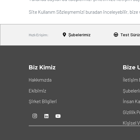
Site Kullanım Sözleşmemizi buradan inceleyebilir, bize ve
Şubelerimiz
Test Sürü
Hızlı Erişim:
Biz Kimiz
Bize 
Hakkımızda
İletişim 
Ekibimiz
Şubeler
Şirket Bilgileri
İnsan Ka
Gizlilik P
Kişisel 