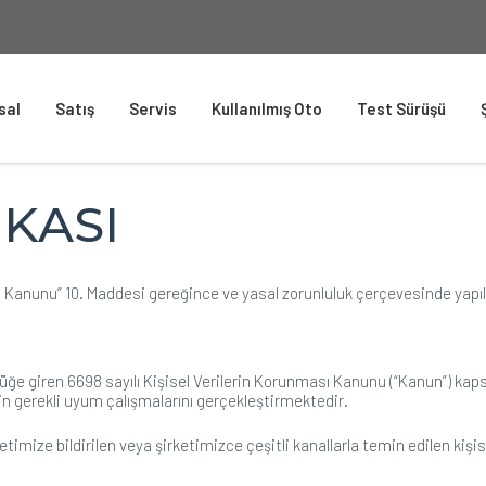
sal
Satış
Servis
Kullanılmış Oto
Test Sürüşü
İKASI
ası Kanunu” 10. Maddesi gereğince ve yasal zorunluluk çerçevesinde yapı
üğe giren 6698 sayılı Kişisel Verilerin Korunması Kanunu (“Kanun”) kap
çin gerekli uyum çalışmalarını gerçekleştirmektedir.
mize bildirilen veya şirketimizce çeşitli kanallarla temin edilen kişise