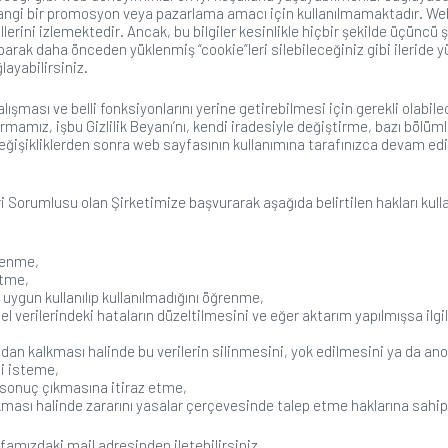
erhangi bir promosyon veya pazarlama amacı için kullanılmamaktadır. Web
şekillerini izlemektedir. Ancak, bu bilgiler kesinlikle hiçbir şekilde üçü
arak daha önceden yüklenmiş “cookie”leri silebileceğiniz gibi ileride y
layabilirsiniz.
şması ve belli fonksiyonlarını yerine getirebilmesi için gerekli olabile
 Firmamız, işbu Gizlilik Beyanı’nı, kendi iradesiyle değiştirme, bazı böl
değişikliklerden sonra web sayfasının kullanımına tarafınızca devam edilm
orumlusu olan Şirketimize başvurarak aşağıda belirtilen hakları kullana
ğrenme,
etme,
 uygun kullanılıp kullanılmadığını öğrenme,
işisel verilerindeki hataların düzeltilmesini ve eğer aktarım yapılmışsa 
tadan kalkması halinde bu verilerin silinmesini, yok edilmesini ya da a
ni isteme,
ir sonuç çıkmasına itiraz etme,
ıkması halinde zararını yasalar çerçevesinde talep etme haklarına sahipt
yfamızdaki mail adresinden iletebilirsiniz.