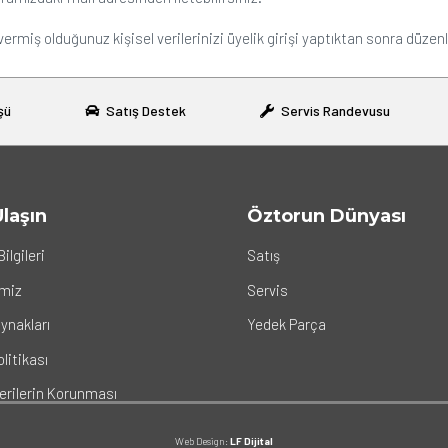
rmiş olduğunuz kişisel verilerinizi üyelik girişi yaptıktan sonra düzenl
şü
Satış Destek
Servis Randevusu
Ulaşın
Öztorun Dünyası
Bilgileri
Satış
imiz
Servis
ynakları
Yedek Parça
olitikası
Verilerin Korunması
Web Design:
LF Dijital