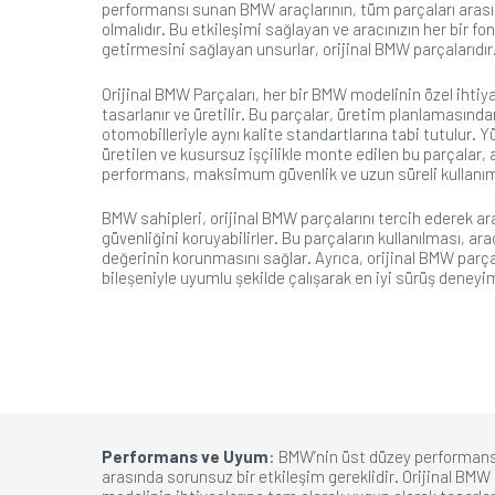
performansı sunan BMW araçlarının, tüm parçaları arası
olmalıdır. Bu etkileşimi sağlayan ve aracınızın her bir f
getirmesini sağlayan unsurlar, orijinal BMW parçalarıdır
Orijinal BMW Parçaları, her bir BMW modelinin özel ihtiy
tasarlanır ve üretilir. Bu parçalar, üretim planlamasın
otomobilleriyle aynı kalite standartlarına tabi tutulur.
üretilen ve kusursuz işçilikle monte edilen bu parçalar,
performans, maksimum güvenlik ve uzun süreli kullanımı
BMW sahipleri, orijinal BMW parçalarını tercih ederek ar
güvenliğini koruyabilirler. Bu parçaların kullanılması, ar
değerinin korunmasını sağlar. Ayrıca, orijinal BMW parçala
bileşeniyle uyumlu şekilde çalışarak en iyi sürüş deneyi
Performans ve Uyum
: BMW’nin üst düzey performans
arasında sorunsuz bir etkileşim gereklidir. Orijinal BMW