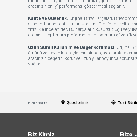
modelinin ihtiyaçlarına tam olarak uygun olarak tasarlan
aracınızın en iyi performansı göstermesi sağlanır.
Kalite ve Güvenlik
: Orijinal BMW Parçaları, BMW otomobi
standartlarına tabi tutulur. Üretim sürecinden kalite 
titizlikle incelenirler. Bu parçaların kusursuzluğu ve yüks
aracınızın optimum performans, maksimum güvenlik ve u
Uzun Süreli Kullanım ve Değer Koruması
: Orijinal 
ömürlü ve dayanıklı araçlarının bir parçası olarak tasarlan
aracınızın değerini korur ve uzun yıllar boyunca sorunsuz 
sağlar.
Şubelerimiz
Test Sürü
Hızlı Erişim:
Biz Kimiz
Bize 