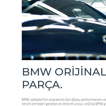
BMW ORİJİNAL
PARÇA.
BMW sahiplerinin araçlarının üst düzey performansını ve
tercih etmeleri gereken en önemli unsur, orijinal BMW par