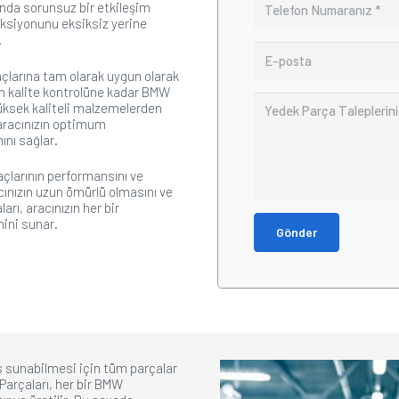
nda sorunsuz bir etkileşim
onksiyonunu eksiksiz yerine
.
açlarına tam olarak uygun olarak
dan kalite kontrolüne kadar BMW
 Yüksek kaliteli malzemelerden
 aracınızın optimum
nı sağlar.
açlarının performansını ve
acınızın uzun ömürlü olmasını ve
rı, aracınızın her bir
mini sunar.
Gönder
 sunabilmesi için tüm parçalar
 Parçaları, her bir BMW