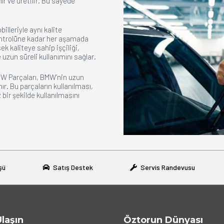
ır ve üretilir. Bu sayede
lleriyle aynı kalite
kontrolüne kadar her aşamada
ek kaliteye sahip işçiliği,
zun süreli kullanımını sağlar.
BMW Parçaları, BMW’nin uzun
ır. Bu parçaların kullanılması,
bir şekilde kullanılmasını
şü
Satış Destek
Servis Randevusu
Ulaşın
Öztorun Dünyası