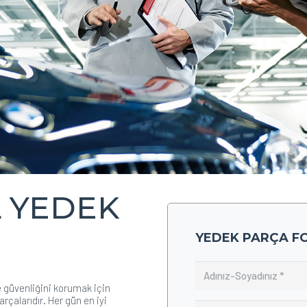
 YEDEK
YEDEK PARÇA F
 güvenliğini korumak için
çalarıdır. Her gün en iyi