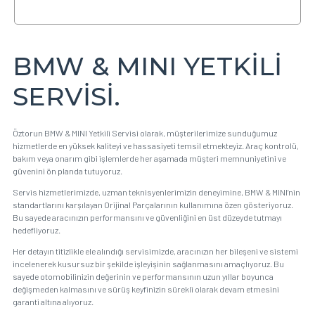
belirtilen kapsamda işleyebilmemiz için rıza vermek
isterseniz kutucuğu işaretleyebilirsiniz. - İşlenmesi
İstenen Kişisel Veriler: Ürün/hizmetlerimize ilişkin tercih,
beğeni ve kullanım alışkanlıklarınız ile ilgi alanlarınız; sizinle
olan ilişkimiz kapsamında sağladığınız müşteri işlem
BMW & MINI YETKİLİ
bilgileriniz; satın alınan ürün, hizmet süreçlerinde veya
anket ve kampanyalarımızda sağladığınız pazarlama
bilgileriniz; mesleğiniz; medeni durumunuz, eğitim
SERVİSİ.
durumunuz; kimlik ve iletişim bilgileriniz, bize sağladığınız
kişisel verilerinizin analizi sonucunda elde edilen
verileriniz. - Verilerin İşlenme Amaçları:
Ürün/hizmetlerimize dair deneyiminizi geliştirmek ve
Öztorun BMW & MINI Yetkili Servisi olarak, müşterilerimize sunduğumuz
kişiselleştirmek; profilleme, segmentasyon ve pazarlama
hizmetlerde en yüksek kaliteyi ve hassasiyeti temsil etmekteyiz. Araç kontrolü,
analizleri süreçlerini yürütmek; müşterilerimizin ihtiyaç,
bakım veya onarım gibi işlemlerde her aşamada müşteri memnuniyetini ve
tercih ve ilgi alanlarını anlamak; müşterilerimizin
güvenini ön planda tutuyoruz.
ihtiyaçlarına, tercihlerine ve ilgi alanlarına uygun
ürün/hizmetleri sunmak; pazarlama stratejilerimizi
Servis hizmetlerimizde, uzman teknisyenlerimizin deneyimine, BMW & MINI’nin
belirlemek ve pazarlama faaliyetlerimizin etkinliğini
standartlarını karşılayan Orijinal Parçalarının kullanımına özen gösteriyoruz.
ölçmek. - Verilerin Faaliyet Kapsamında Aktarılacağı
Bu sayede aracınızın performansını ve güvenliğini en üst düzeyde tutmayı
Taraflar: Yukarıdaki aynı amaçları gerçekleştirebilmek için
destek ve hizmet aldığımız tedarikçiler, iş ortaklarımız,
hedefliyoruz.
grup şirketlerimiz ve üreticiler.
Her detayın titizlikle ele alındığı servisimizde, aracınızın her bileşeni ve sistemi
incelenerek kusursuz bir şekilde işleyişinin sağlanmasını amaçlıyoruz. Bu
sayede otomobilinizin değerinin ve performansının uzun yıllar boyunca
değişmeden kalmasını ve sürüş keyfinizin sürekli olarak devam etmesini
garanti altına alıyoruz.