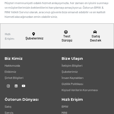
Müşteri memnuniyeti odaklı hizmet anlayışımızla, her zaman en iyisini sunmayı
ve müşterilerimizin beklentilerini karşılamayı amaçlıyoruz. Öztorun BMW &
MINI Yetkili Servisi olarak, aracınızı güvenle bize emanet edebilir ve en kaliteli
hizmeti alacağınızdan emin olabilirsiniz.
Hızlı
Test
Satış
Şubelerimiz
Erişim:
Sürüşü
Destek
Biz Kimiz
Bize Ulaşın
Hakkımızda
İletişim Bilgileri
Ekibimiz
Şubelerimiz
Şirket Bilgileri
İnsan Kaynakları
Gizlilik Politikası
Kişisel Verilerin Korunması
Öztorun Dünyası
Hızlı Erişim
Satış
BMW
Servis
MINI