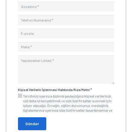
Kişisel Verilerin İşlenmesi Hakkında Rıza Metni
*
Tercihiniz uyarınca bizimle paylaştığınız kişisel verilerinizi,
sizi daha iyi tanıyabilmek ve size özel fırsatlar sunmak için
işliyor olacağız. Örneğin, eğitim durumunuz, mesleğiniz,
ilgi alanlarınız uyarınca size özel fırsatlar tasarlamamızı ve
sunmamızı isterseniz bu bilgilerinizi işliyor ve size özel
fırsat/hizmetlerden yararlanmanızı sağlıyoruz. Bizimle bu
Gönder
kapsamdaki kişisel verilerinizi paylaşmak zorunda
olmadığınızın belirtmek isteriz. Kişisel verilerinizi aşağıda