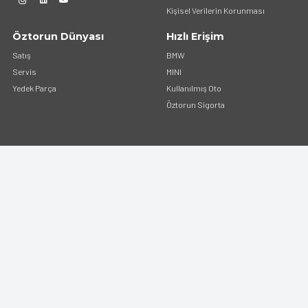
Kişisel Verilerin Korunması
Öztorun Dünyası
Hızlı Erişim
Satış
BMW
Servis
MINI
Yedek Parça
Kullanılmış Oto
Öztorun Sigorta