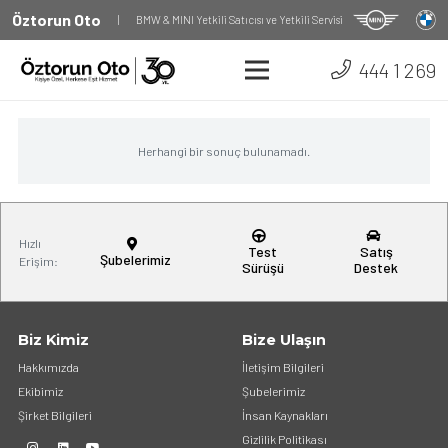
Öztorun Oto
|
BMW & MINI Yetkili Satıcısı ve Yetkili Servisi
444 1 269
Herhangi bir sonuç bulunamadı.
Hızlı
Test
Satış
Şubelerimiz
Erişim:
Sürüşü
Destek
Biz Kimiz
Bize Ulaşın
Hakkımızda
İletişim Bilgileri
Ekibimiz
Şubelerimiz
Şirket Bilgileri
İnsan Kaynakları
Gizlilik Politikası