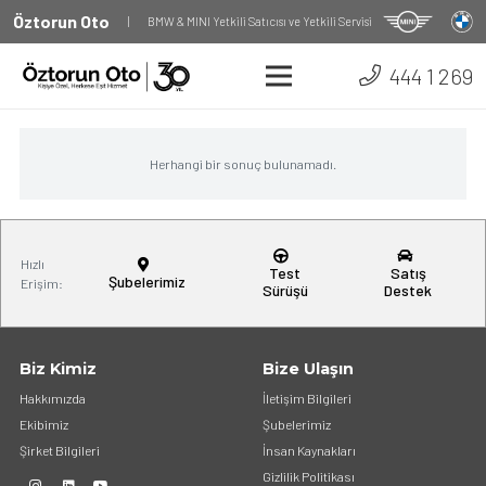
Öztorun Oto
|
BMW & MINI Yetkili Satıcısı ve Yetkili Servisi
444 1 269
Herhangi bir sonuç bulunamadı.
Hızlı
Test
Satış
Şubelerimiz
Erişim:
Sürüşü
Destek
Biz Kimiz
Bize Ulaşın
Hakkımızda
İletişim Bilgileri
Ekibimiz
Şubelerimiz
Şirket Bilgileri
İnsan Kaynakları
Gizlilik Politikası