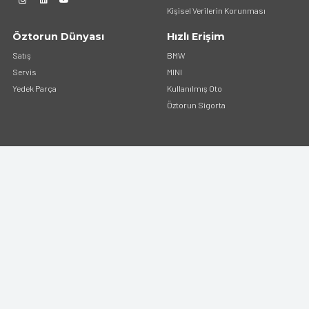
Kişisel Verilerin Korunması
Öztorun Dünyası
Hızlı Erişim
Satış
BMW
Servis
MINI
Yedek Parça
Kullanılmış Oto
Öztorun Sigorta