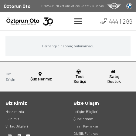
Öztorun Oto
|
BMW & MINI Yetkili Satıcısı ve Yetkili Servisi
444 1 269
Herhangi bir sonuç bulunamadı.
Hızlı
Test
Satış
Şubelerimiz
Erişim:
Sürüşü
Destek
Biz Kimiz
Bize Ulaşın
Hakkımızda
İletişim Bilgileri
Ekibimiz
Şubelerimiz
Şirket Bilgileri
İnsan Kaynakları
Gizlilik Politikası